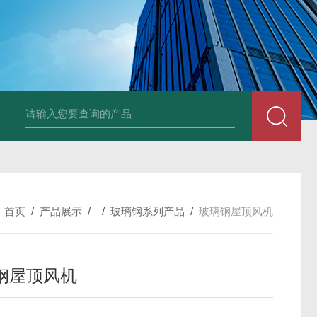
风机
PP风帽
组合式空调机组
新风换气机
吊顶式空调机组
单层百叶
：
首页
/
产品展示
/ /
玻璃钢系列产品
/
玻璃钢屋顶风机
钢屋顶风机