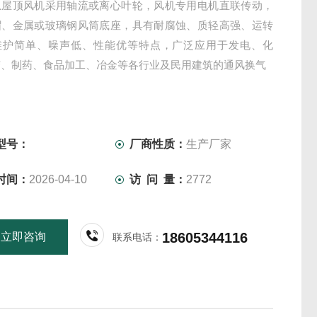
息屋顶风机采用轴流或离心叶轮，风机专用电机直联传动，
帽、金属或玻璃钢风筒底座，具有耐腐蚀、质轻高强、运转
维护简单、噪声低、性能优等特点，广泛应用于发电、化
胶、制药、食品加工、冶金等各行业及民用建筑的通风换气
型号：
厂商性质：
生产厂家
时间：
2026-04-10
访 问 量：
2772
18605344116
立即咨询
联系电话：