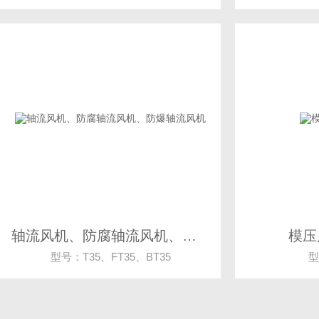
轴流风机、防腐轴流风机、防爆轴流风机
模压
型号：T35、FT35、BT35
型