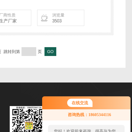
 备注：选配联动百叶、防雨弯头、防鸟（虫）网等。
厂商性质
浏览量
生产厂家
3503
末页 跳转到第
页
在线交流
微信扫一扫
咨询热线：18605344116
电话：0534-6065024
邮箱：jinguanggroup@126.com
您好！欢迎前来咨询，很高兴为您