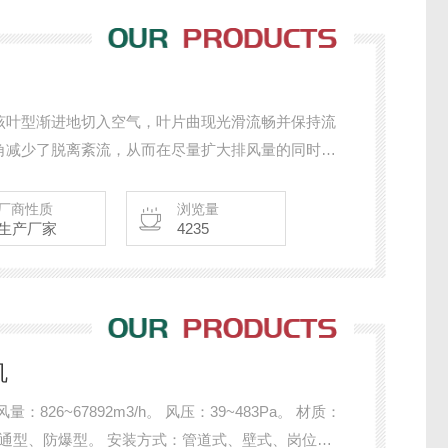
该叶型渐进地切入空气，叶片曲现光滑流畅并保持流
角减少了脱离紊流，从而在尽量扩大排风量的同时保
厂商性质
浏览量
生产厂家
4235
机
：826~67892m3/h。 风压：39~483Pa。 材质：
：普通型、防爆型。 安装方式：管道式、壁式、岗位式