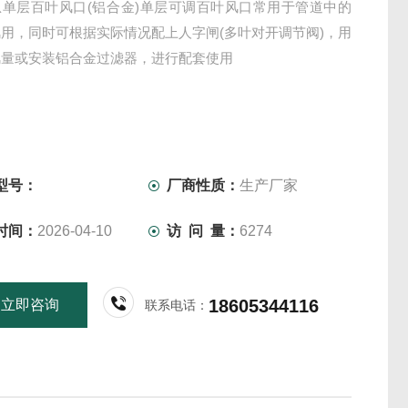
息单层百叶风口(铝合金)单层可调百叶风口常用于管道中的
用，同时可根据实际情况配上人字闸(多叶对开调节阀)，用
风量或安装铝合金过滤器，进行配套使用
型号：
厂商性质：
生产厂家
时间：
2026-04-10
访 问 量：
6274
18605344116
立即咨询
联系电话：