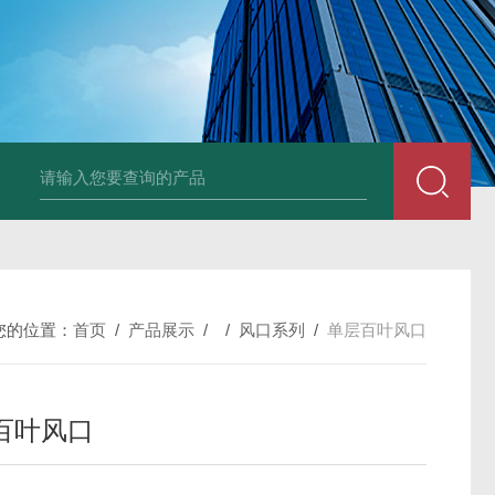
风机
PP风帽
组合式空调机组
新风换气机
吊顶式空调机组
单层百叶
您的位置：
首页
/
产品展示
/ /
风口系列
/
单层百叶风口
百叶风口