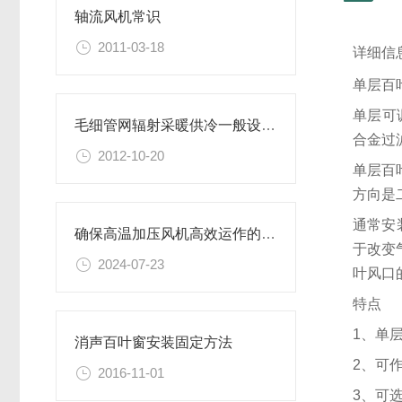
轴流风机常识
2011-03-18
详细信
单层百
单层可
毛细管网辐射采暖供冷一般设计参数
合金过
2012-10-20
单层百
方向是
通常安
确保高温加压风机高效运作的关键步骤
于改变
2024-07-23
叶风口
特点
1、单
消声百叶窗安装固定方法
2、可
2016-11-01
3、可