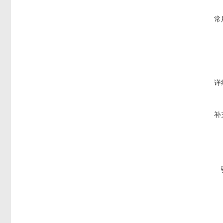
常
详
补