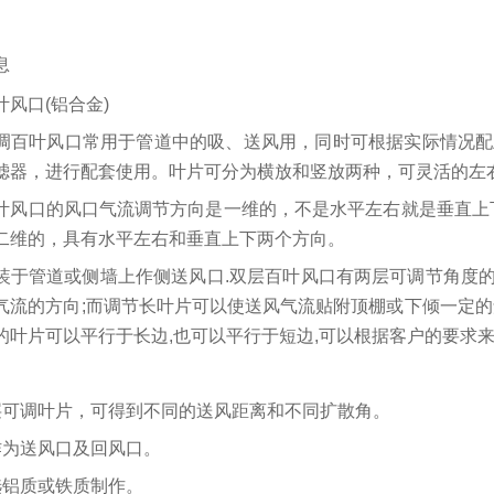
息
叶风口(铝合金)
调百叶风口常用于管道中的吸、送风用，同时可根据实际情况配
滤器，进行配套使用。叶片可分为横放和竖放两种，可灵活的左
叶风口的风口气流调节方向是一维的，不是水平左右就是垂直上
二维的，具有水平左右和垂直上下两个方向。
装于管道或侧墙上作侧送风口.双层百叶风口有两层可调节角度的
气流的方向;而调节长叶片可以使送风气流贴附顶棚或下倾一定的
的叶片可以平行于长边,也可以平行于短边,可以根据客户的要求
层可调叶片，可得到不同的送风距离和不同扩散角。
作为送风口及回风口。
选铝质或铁质制作。