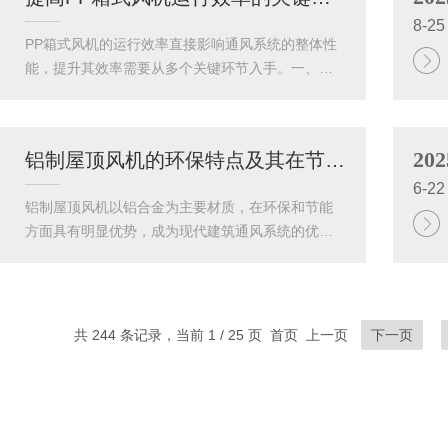
声三个方面。针对这些噪音源，工业采用了多种控
制技术。在气流噪音控制方面，通过优化风机叶轮
8-25
PP箱式风机的运行效率直接影响通风系统的整体性
和蜗壳的气动设计，使气流流动更加平稳，减少湍
能，提升其效率需要从多个关键环节入手。一、设
流和涡流的产生。采用特殊的叶片造型和排列方
备设计与选型合理的设备设计与选型是基础。风机
式，能够有效降低气流分离和冲击噪音。在机械噪
叶轮的几何形状和叶片角度直接影响气流效率，优
音控制领域，重点在于减少振动传递。通过改进...
化设计可提升空气动力性能。箱体结构应确保气流
202
铝制屋顶风机的环保特点及其在节能中的作用
通道畅通，减少内部阻力损失。电机与风机的匹配
度至关重要，功率配置需与实际需求相吻合，避
6-22
铝制屋顶风机以铝合金为主要材质，在环保和节能
免"大马拉小车"或"小马拉大车"现象。进风口和出风
方面具有明显优势，成为现代建筑通风系统的优选
口的设计应考虑与管道系统的无缝衔接，降低连接
设备。​​一、环保特点​​1、​​材质环保可回收​​采用铝合金
处的能量损耗。整体结构设计需兼顾强度与轻量
制造，生产过程能耗低且无有害物质排放。铝合金
化，在保证耐用性的同时减少自身重量带...
可回收利用，符合循环经济理念，减少资源浪费和
环境污染。​​2、耐腐蚀，寿命长​​铝合金表面易形成氧
共 244 条记录，当前 1 / 25 页 首页 上一页
下一页
化膜，抗腐蚀性强，能适应潮湿、酸碱等恶劣环
境，减少因设备损坏导致的废弃物产生，延长使用
寿命，降低更换频率。3、​​低噪音污染​​铝制屋顶风机
叶轮轻量化设计，运行时振动小、噪音低，减少对
建筑...