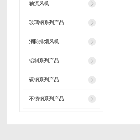
轴流风机
玻璃钢系列产品
消防排烟风机
铝制系列产品
碳钢系列产品
不锈钢系列产品