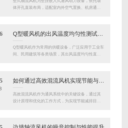
壁式轴流风机为壁挂嵌入式通风动力设备，依托墙
体开孔直装布局，适配室内外空气置换、机房通
风、建筑辅区换气工况，整体结构贴合壁挂安装轻
量化、紧凑型、免风道冗余设计需求，具备专属结
构差异化特点。设备采用箱体一体式薄壳架构，取
6
Q型暖风机的出风温度均匀性测试及优化改进措施
消传统风道对接法兰冗余结构，机体厚度压缩，贴
合墙体外壁贴合式安装；壳体整体密封一体式浇筑
Q型暖风机作为常用的供暖设备，广泛应用于工业车
成型，壳体接缝密封填充处理，阻断壁式轴流风机
间、民用建筑等各类场景，其出风温度均匀性直接
运行边缘漏风、气流紊流损耗。内部采用同轴直联
影响供暖效果与使用体验，同时也关系到设备运行
电机传动结构，舍弃皮带传动中间构件，简化传动
的稳定性与能耗合理性。出风温度均匀性不足，易
结构，降低机械传动故障概率，缩小整机体积。...
导致供暖区域温度差异明显，影响使用舒适度，长
5
如何通过高效混流风机实现节能与降耗？
期运行还可能加剧设备局部损耗。因此，开展暖风
机出风温度均匀性测试，针对性制定优化改进措
3
高效混流风机作为通风系统中的关键设备，通过其
施，对提升设备供暖效能、延长使用寿命具有重要
设计原理和优化的工作方式，为实现节能减排目标
意义。Q型暖风机出风温度均匀性测试需遵循科学的
提供了有效途径。合理应用这种风机能够降低能源
测试流程，确保测试结果的准确性与参考价值。测
消耗，提升系统运行效率。​​1、优化气流组织设计​​通
试过程中，需模拟设备实际运行场景，合理...
过叶轮结构设计，实现了轴向与径向气流的优化组
5
边墙轴流风机的噪音控制与性能提升