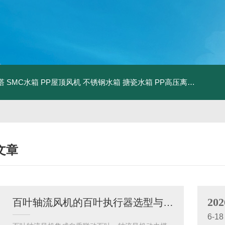
塔
SMC水箱
PP屋顶风机
不锈钢水箱
搪瓷水箱
PP高压离心风机
PP
文章
NICAL ARTICLES
202
百叶轴流风机的百叶执行器选型与故障处理
6-18