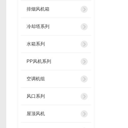
排烟风机箱
冷却塔系列
水箱系列
PP风机系列
空调机组
风口系列
屋顶风机