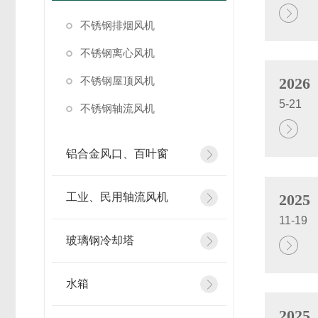
不锈钢排烟风机
不锈钢离心风机
不锈钢屋顶风机
2026
5-21
不锈钢轴流风机
铝合金风口、百叶窗
2025
工业、民用轴流风机
11-19
玻璃钢冷却塔
水箱
2025