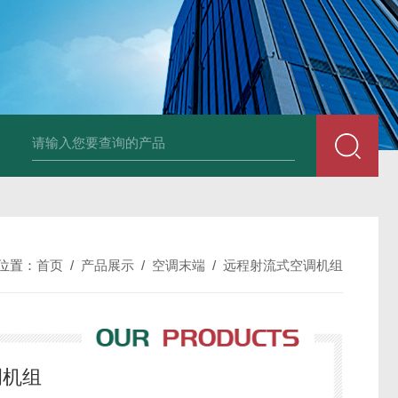
风机
PP风帽
组合式空调机组
新风换气机
吊顶式空调机组
单层百叶
位置：
首页
/
产品展示
/
空调末端
/
远程射流式空调机组
调机组