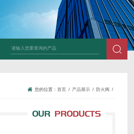
风机
PP风帽
组合式空调机组
新风换气机
吊顶式空调机组
单层百叶
您的位置：
首页
/
产品展示
/
防火阀
/