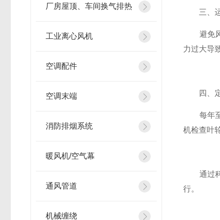
厂房屋顶、车间换气排热
​​三、运
避免风机
工业离心风机
力过大导
空调配件
​​四、定
空调末端
每年至少
消防排烟系统
机检查叶
暖风机/空气幕
通过科学
通风管道
行。
机械缠绕