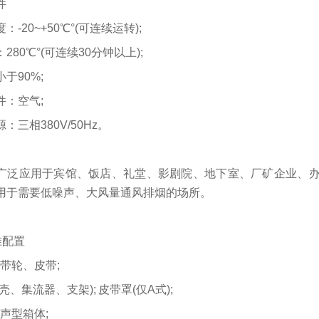
件
：-20~+50℃°(可连续运转);
280℃°(可连续30分钟以上);
于90%;
件：空气;
：三相380V/50Hz。
广泛应用于宾馆、饭店、礼堂、影剧院、地下室、厂矿企业、办
用于需要低噪声、大风量通风排烟的场所。
标准配置
皮带轮、皮带;
壳、集流器、支架); 皮带罩(仅A式);
消声型箱体;