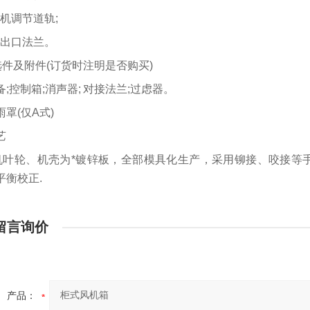
电机调节道轨;
进出口法兰。
备选件及附件(订货时注明是否购买)
;控制箱;消声器; 对接法兰;过虑器。
罩(仅A式)
艺
.风机叶轮、机壳为*镀锌板，全部模具化生产，采用铆接、咬接
平衡校正.
留言询价
产品：