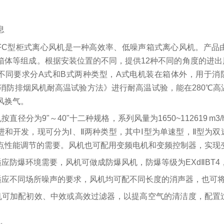
息
.HTFC型柜式离心风机是一种高效率、低噪声箱式离心风机。
箱体等组成。根据安装位置的不同，提供12种不同的角度的进
不同要求分A式和B式两种类型，A式电机装在箱体外，用于消防
9《消防排烟风机耐高温试验方法》进行耐高温试验，能在280℃高
风换气。
风机按直径分为9"～40"十二种规格，系列风量为1650~112619 m
进和开发，现可分为Ⅰ、Ⅱ两种类型，其中Ⅰ型为单速型，Ⅱ型为
点性能调节的需要。风机也可配用变频电机和变频控制器，实现变频
.为适应防爆环境需要，风机可做成防爆风机，防爆等级为EXdⅡB
.为适应不同场所噪声的要求，风机均可配不同长度的消声器，也
.风机可加配初效、中效或高效过滤器，以提高空气的清洁度，配
。