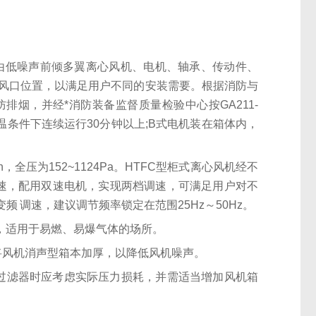
产品由低噪声前倾多翼离心风机、电机、轴承、传动件、
出风口位置，以满足用户不同的安装需要。根据消防与
排烟，并经*消防装备监督质量检验中心按GA211-
温条件下连续运行30分钟以上;B式电机装在箱体内，
3/h，全压为152~1124Pa。HTFC型柜式离心风机经不
双速，配用双速电机，实现两档调速，可满足用户对不
 调速，建议调节频率锁定在范围25Hz～50Hz。
T4，适用于易燃、易爆气体的场所。
可将风机消声型箱本加厚，以降低风机噪声。
置过滤器时应考虑实际压力损耗，并需适当增加风机箱