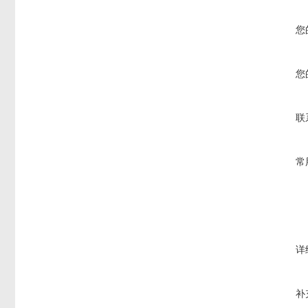
您
您
联
常
详
补