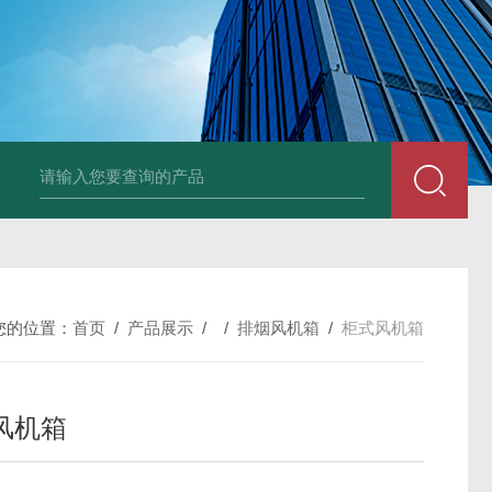
风机
PP风帽
组合式空调机组
新风换气机
吊顶式空调机组
单层百叶
您的位置：
首页
/
产品展示
/ /
排烟风机箱
/
柜式风机箱
风机箱