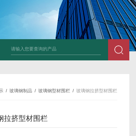
风机
PP风帽
组合式空调机组
新风换气机
吊顶式空调机组
单层百叶
示
/
玻璃钢制品
/
玻璃钢型材围栏
/
玻璃钢拉挤型材围栏
钢拉挤型材围栏