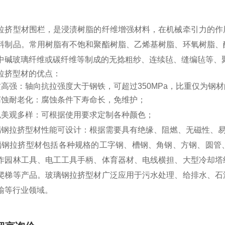
拉挤型材围栏，是浸渍树脂的纤维增强材料，在机械牵引力的作
料制品。常用树脂有不饱和聚酯树脂、乙烯基树脂、环氧树脂、
中碱玻璃纤维或碳纤维等制成的无捻粗纱、连续毡、缝编毡等、
拉挤型材的优点：
质高强：轴向抗拉强度大于钢铁，可超过350MPa，比重仅为钢材的1
腐蚀耐老化：腐蚀条件下寿命长，免维护；
色美观多样：可根据使用要求定制各种颜色；
璃钢拉挤型材性能可设计：根据需要具有绝缘、阻燃、无磁性、
璃钢拉挤型材包括各种规格的工字钢、槽钢、角钢、方钢、圆管
作园林工具、电工工具手柄、体育器材、电线横担、大型冷却塔
爬梯等产品。玻璃钢拉挤型材广泛应用于污水处理、给排水、石
输等行业领域。