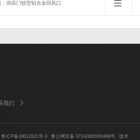
篇：
供应门铰型铝合金回风口
系我们
ICP备18012821号-3
鲁公网安备 37142802000468号
技术