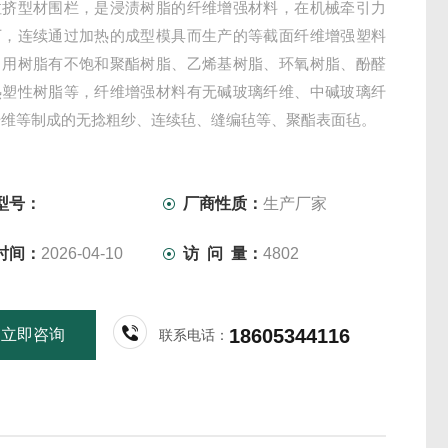
拉挤型材围栏，是浸渍树脂的纤维增强材料，在机械牵引力
下，连续通过加热的成型模具而生产的等截面纤维增强塑料
常用树脂有不饱和聚酯树脂、乙烯基树脂、环氧树脂、酚醛
热塑性树脂等，纤维增强材料有无碱玻璃纤维、中碱玻璃纤
纤维等制成的无捻粗纱、连续毡、缝编毡等、聚酯表面毡。
型号：
厂商性质：
生产厂家
时间：
2026-04-10
访 问 量：
4802
18605344116
立即咨询
联系电话：