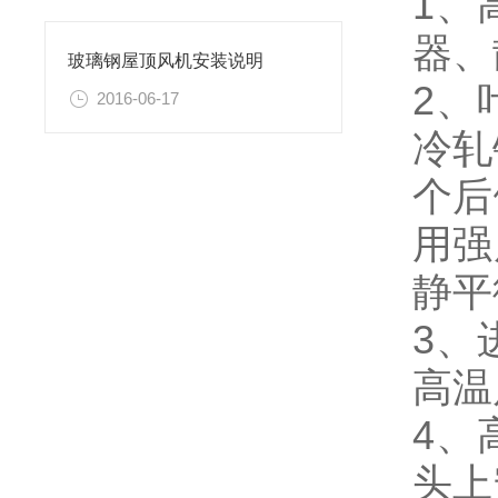
1、
器、
玻璃钢屋顶风机安装说明
2、
2016-06-17
冷轧
个后
用强
静平
3、
高温
4、
头上