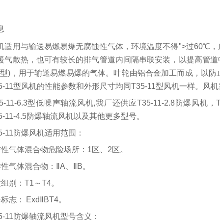
息
机适用与输送易燃易爆无腐蚀性气体，环境温度不得">过60℃
暖气散热，也可有较长的排气管道内间隔串联安装，以提高管道
5-11型)，用于输送易燃易爆的气体。叶轮由铝合金加工而成，以防
35-11型风机的性能参数和外形尺寸均同T35-11型风机一样。
5-11-6.3型低噪声轴流风机,我厂还供应T35-11-2.8防爆风机，T3
5-11-4.5防爆轴流风机以及其他更多型号。
5-11防爆风机适用范围：
炸性气体混合物危险场所：1区、2区。
炸性气体混合物：ⅡA、ⅡB。
组别：T1～T4。
标志： ExdⅡBT4。
5-11防爆轴流风机型号含义：