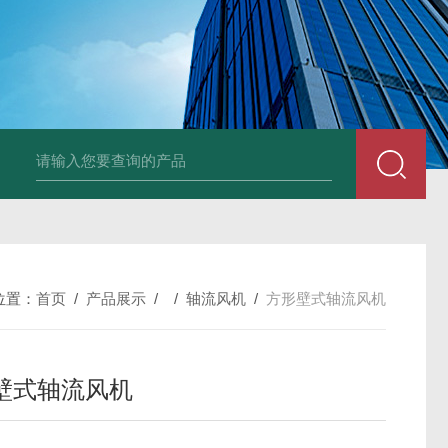
风机
PP风帽
组合式空调机组
新风换气机
吊顶式空调机组
单层百叶
位置：
首页
/
产品展示
/ /
轴流风机
/
方形壁式轴流风机
壁式轴流风机