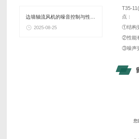
T35-
点：
边墙轴流风机的噪音控制与性能提升
①结构
2025-08-25
②性能有
③噪声更
您