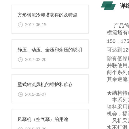
详
方形横流冷却塔获得的及特点
2017-06-19
产品
横流塔有
150；17
可达到12
静压、动压、全压和余压的说明
除有低噪
2017-02-20
并联使用
两个系列代
其余逆流
壁式轴流风机的维护和贮存
★结构特
2019-05-27
本系列采
填料采用
机会，提
风幕机（空气幕）的用途
风机采用
水不打滑