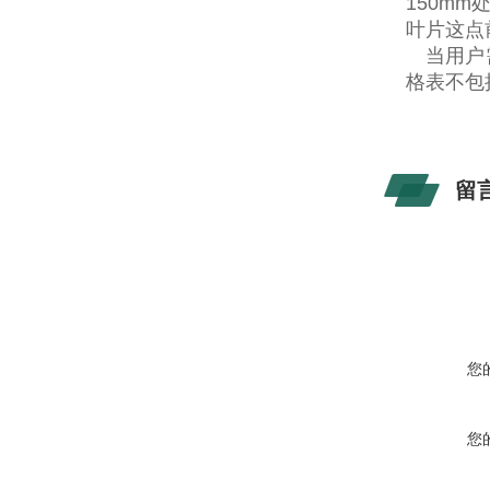
150m
叶片这点
当用户需
格表不包
留
您
您