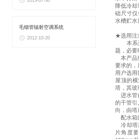
2019-07-30
降低冷却
础尺寸仅
水槽贮水
毛细管辐射空调系统
★选用注
2012-10-20
本系列冷
题，必要
本产品热
要求的，
用户选用
屋顶的横
塔，其玻
进水管由
的干管引
向，由塔
配水箱的
冷却塔采
片角度要