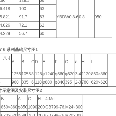
.86
129.3
66
6.418
100
63
5.821
91.7
63
YBDW0.8-6
0.8
950
4.826
72.1
62
4.229
56.7
60
7-6
系列基础尺寸图1
寸
A
B
C
D
E
F
G
δ
H
I
1255
1055
8
128
φ1240
φ560
φ620
3-4
1120
860×860
5
960
835
6
110
φ800
φ340
395
2-3
780
620×620
寸示意图及安装尺寸图2
B
A
C
H
4-Md
860×860
φ850
1090
200
GB799-76,M24×300
5
620×620
φ580
760
200
GB799-76,M20×300