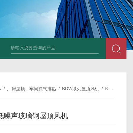
风机
PP风帽
组合式空调机组
新风换气机
吊顶式空调机组
单层百叶
示
/
厂房屋顶、车间换气排热
/
BDW系列屋顶风机
/
BDW-87-6型防爆低噪声玻璃钢屋顶风机
低噪声玻璃钢屋顶风机