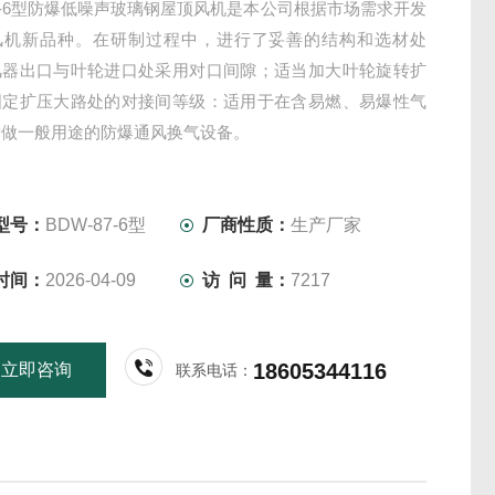
87-6型防爆低噪声玻璃钢屋顶风机是本公司根据市场需求开发
风机新品种。在研制过程中，进行了妥善的结构和选材处
风器出口与叶轮进口处采用对口间隙；适当加大叶轮旋转扩
固定扩压大路处的对接间等级：适用于在含易燃、易爆性气
所做一般用途的防爆通风换气设备。
型号：
BDW-87-6型
厂商性质：
生产厂家
时间：
2026-04-09
访 问 量：
7217
18605344116
立即咨询
联系电话：