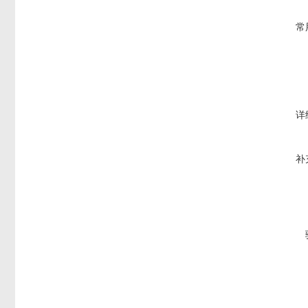
常
详
补