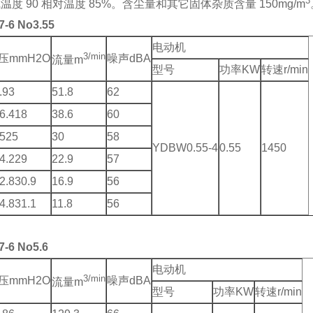
3
 90 相对温度 85%。含尘量和其它固体杂质含量 150mg/m
-6 No3.55
电动机
3/min
压mmH2O
噪声dBA
流量m
型号
功率KW
转速r/min
.93
51.8
62
6.418
38.6
60
525
30
58
YDBW0.55-4
0.55
1450
4.229
22.9
57
2.830.9
16.9
56
4.831.1
11.8
56
-6 No5.6
电动机
3/min
压mmH2O
噪声dBA
流量m
型号
功率KW
转速r/min