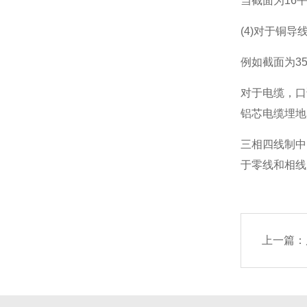
当截面为
16
(4)
对于铜导
例如截面为
3
对于电缆，口
铝芯电缆埋地
三相四线制中
于零线和相线
上一篇：