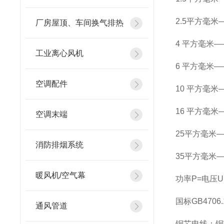
2.5
平方毫米
厂房屋顶、车间换气排热
4
平方毫米
―
工业离心风机
6
平方毫米
―
空调配件
10
平方毫米
16
平方毫米
空调末端
25
平方毫米
―
消防排烟系统
35
平方毫米
―
暖风机/空气幕
功率
P=
电压
U
国标
GB4706.
通风管道
铜芯电线：铜