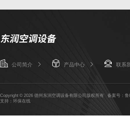
公司简介
产品中心
联系
Copyright © 2026 德州东润空调设备有限公司版权所有
备案号：鲁IC
支持：
环保在线