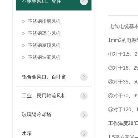
不锈钢风机、配件
不锈钢排烟风机
电线电缆基
不锈钢离心风机
1mm2
的电源
不锈钢屋顶风机
①
对于
1.5
、
2
不锈钢轴流风机
②
对于
16
、
2
铝合金风口、百叶窗
③
对于
35
、
5
工业、民用轴流风机
④
对于
70
、
9
⑤
对于
120
、
玻璃钢冷却塔
工作温度
30
水箱
1.5
平方毫米