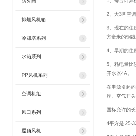
1
、每台计算
防火阀
2
、大
3
匹空
排烟风机箱
3
、现在的住
方毫米的铜线
冷却塔系列
4
、早期的住
水箱系列
5
、耗电量比
开水器
4A
。
PP风机系列
在电源引起的
空调机组
座、空气开关
国标允许的长
风口系列
4
平方是
25-3
屋顶风机