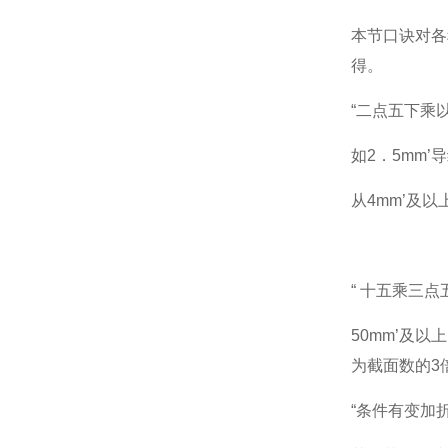
本节口诀对各
得。
“
二点五下乘
如
2
．
5mm’
导
从
4mm’
及以
“
十五乘三点
50mm’
及以上
为截面数的
3
“
条件有变加