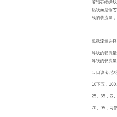
若铝芯绝缘线
铝线而是铜芯
线的载流量，
缆载流量选择
导线的载流量
导线的载流量
1.
口诀
铝芯
10
下五，
100
25
、
35
，四
70
、
95
，两