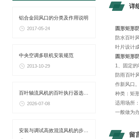
详
铝合金回风口的分类及作用说明
2017-05-24
圆形矩形
防水百叶
叶片设计
中央空调多联机安装规范
圆形矩形
1、固定的
2013-10-29
防雨百叶
作新风口
百叶轴流风机的百叶执行器选型与故障处理
种类：矩
适用场所
2026-07-08
一般做为
安装与调试高效混流风机的步骤和注意事项
留