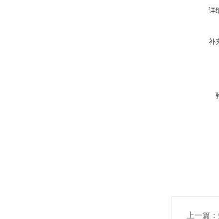
详
补
上一篇：