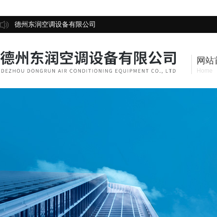
德州东润空调设备有限公司
网站
Home