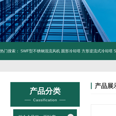
热门搜索：
SWF型不锈钢混流风机
圆形冷却塔
方形逆流式冷却塔
产品展
产品分类
Cassification