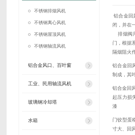
不锈钢排烟风机
铝合金回
不锈钢离心风机
闭，并在
排烟阀用
不锈钢屋顶风机
门，根据
不锈钢轴流风机
隔烟阻火
铝合金风口、百叶窗
铝合金回
制成，其
工业、民用轴流风机
铝合金回
起压力损
玻璃钢冷却塔
漆
门铰型蛋
水箱
寸大、回