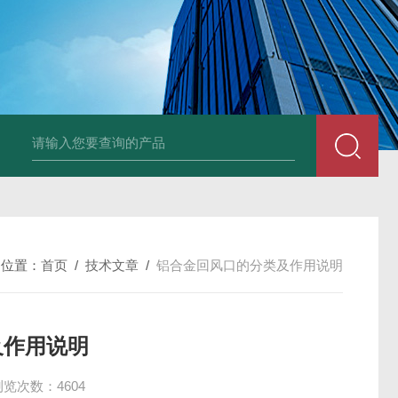
风机
PP风帽
组合式空调机组
新风换气机
吊顶式空调机组
单层百叶
的位置：
首页
/
技术文章
/
铝合金回风口的分类及作用说明
及作用说明
浏览次数：4604