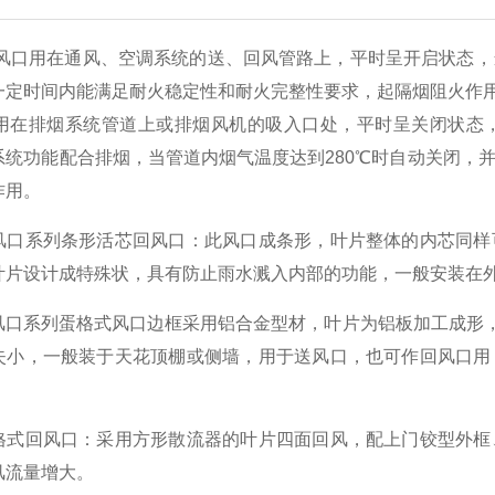
风口用在通风、空调系统的送、回风管路上，平时呈开启状态，
一定时间内能满足耐火稳定性和耐火完整性要求，起隔烟阻火
在排烟系统管道上或排烟风机的吸入口处，平时呈关闭状态，
系统功能配合排烟，当管道内烟气温度达到280℃时自动关闭，
作用。
风口系列条形活芯回风口：此风口成条形，叶片整体的内芯同样
叶片设计成特殊状，具有防止雨水溅入内部的功能，一般安装在
风口系列蛋格式风口边框采用铝合金型材，叶片为铝板加工成形，
失小，一般装于天花顶棚或侧墙，用于送风口，也可作回风口用
格式回风口：采用方形散流器的叶片四面回风，配上门铰型外框
风流量增大。