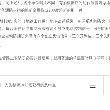
阀，同上述3，各个单位叫法不同，有的根据它的动作温度叫做
把普通防火阀的熔断金属换成280度熔断的那一种.
动排烟防火阀（地铁工程用）地下铁道通风、空调系统的防火、
能。每台全自动防烟防火阀有两个独立电动控制信号，分别由EMC
台全自动防烟防火阀有六个独立反馈信号（三个开到位，三个
：
管路上安装了必要的排烟阀，就用普通的单层百叶风口即可；
篇：
方形横流冷却塔获得的及特点