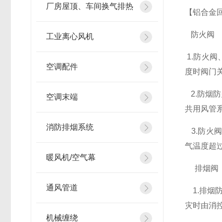
厂房屋顶、车间换气排热
【铝合金
防火阀
工业离心风机
1.防火
空调配件
度时阀门
2.防烟
空调末端
共用风管
消防排烟系统
3.防火
气温度超
暖风机/空气幕
排烟
通风管道
1.排烟
灾时由消
机械缠绕