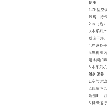
使用
1.ZK
风阀，待
2.冷（热
3.本系列
质应干净
4.在设
5.当机
进水阀门
6.本系
维护保养
1.空气
2.低噪声
端盖时，
3.机组