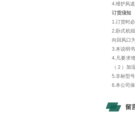
4.维护风
订货须知
1.订货时
2.卧式
向回风口
3.本说明
4.凡要
（２）加
5.非标型
6.本公司
留