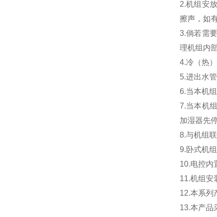
2.机组
擦声，如
3.倘若
理机组内
4.冷（
5.进出
6.当本
7.当本
加湿器先停
8.与机组
9.卧式机
10.电控
11.机组
12.本系
13.本产