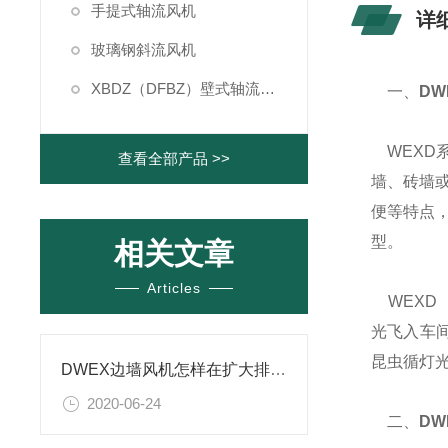
手提式轴流风机
详
玻璃钢斜流风机
XBDZ（DFBZ）壁式轴流风机
一、
DW
WEXD
查看全部产品 >>
墙、砖墙
便等特点
型。
相关文章
Articles
WEXD（
光飞入车间
昆虫循灯
DWEX边墙风机怎样在扩大排风量的同时保证低噪音
2020-06-24
二、
DW