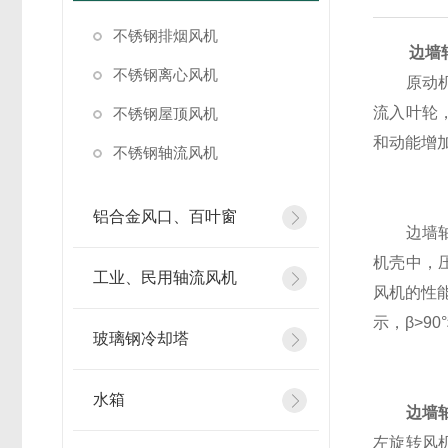
不锈钢排烟风机
边墙
不锈钢离心风机
原动机带
流入叶轮
不锈钢屋顶风机
和动能增
不锈钢轴流风机
铝合金风口、百叶窗
边墙轴流
机壳中，
工业、民用轴流风机
风机的性
示，β>9
玻璃钢冷却塔
水箱
边墙
左旋转风