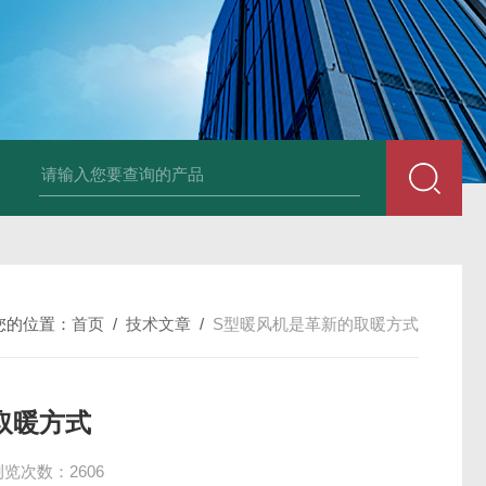
风机
PP风帽
组合式空调机组
新风换气机
吊顶式空调机组
单层百叶
您的位置：
首页
/
技术文章
/
S型暖风机是革新的取暖方式
取暖方式
浏览次数：2606