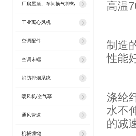
高温7
厂房屋顶、车间换气排热
工业离心风机
（2
空调配件
制造
性能
空调末端
消防排烟系统
（3
涤纶
暖风机/空气幕
水不伸
通风管道
的减
机械缠绕