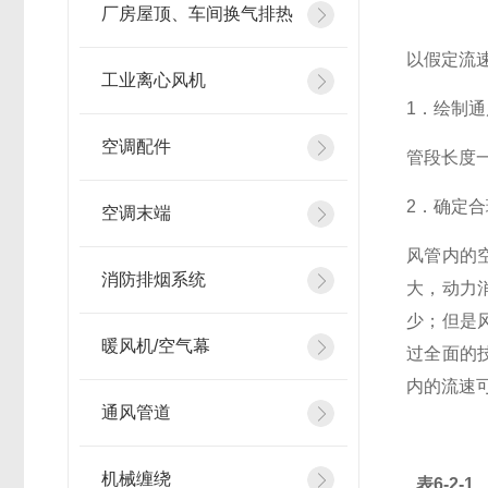
厂房屋顶、车间换气排热
以假定流
工业离心风机
1
．绘制通
空调配件
管段长度
2
．确定合
空调末端
风管内的
消防排烟系统
大，动力
少；但是
暖风机/空气幕
过全面的技
内的流速可
通风管道
机械缠绕
表6-2