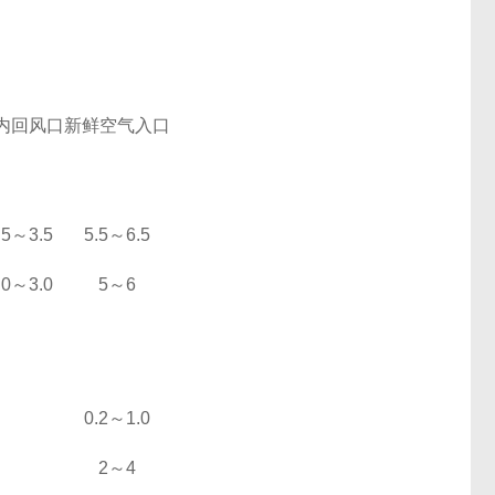
内回风口
新鲜空气入口
.5
～3.
5
5.5
～6.
5
.0
～3.0
5
～6
0.2
～1.0
2
～4