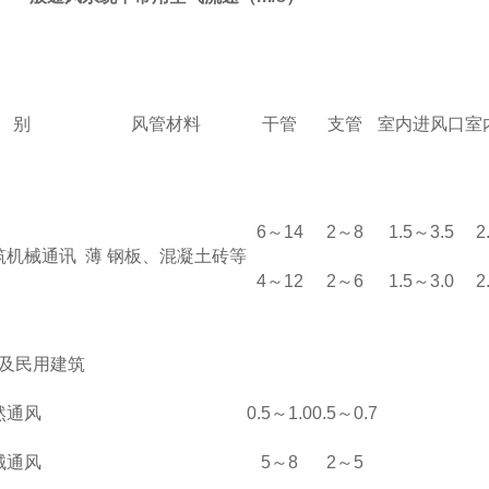
 别
风管材料
干管
支管
室内进风口
室
6
～1
4
2
～
8
1.5
～3.
5
2
筑机械通
讯
薄 钢板、混凝土砖
等
4
～12
2
～6
1.5
～3.0
2
及民用建
筑
然通风
0.5
～1.0
0.5
～0.7
械通风
5
～8
2
～5