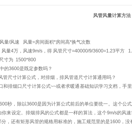
风管
风量
计算方法
风量
/
风速
风量
=
房间面积
*
房间高
*
换气次数
：风量
4
万，风速
9m/s
，得
风管尺寸
=40000/9/3600=1.23
平方
1.
尺寸为
1500*800
中的
3600
是既定参数吗？
风管尺寸计算公式，对排烟，排风管道尺寸计算通用吗？
口和排烟口尺寸计算公式
~~
或者求暖通基础知识学习文档，手里
600
秒，除以
3600
是因为计算公式前后的单位要统一。这个公式
由你来设定。排烟排风的公式都是一样的算法，这个
9m/s
的风速
部分，还有矩形风管的规格用标准的，施工规范里的是
1600
，没