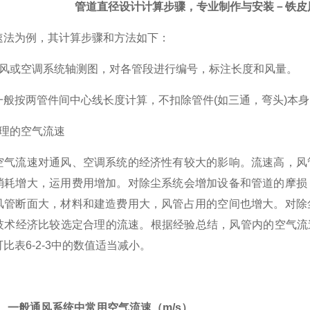
管道直径设计计算步骤，专业制作与安装－铁皮
速法为例，其计算步骤和方法如下：
风或空调系统轴测图，对各管段进行编号，标注长度和风量。
一般按两管件间中心线长度计算，不扣除管件(如三通，弯头)本
理的空气流速
空气流速对通风、空调系统的经济性有较大的影响。流速高，风
消耗增大，运用费用增加。对除尘系统会增加设备和管道的摩损
风管断面大，材料和建造费用大，风管占用的空间也增大。对除
术经济比较选定合理的流速。根据经验总结，风管内的空气流速可按表
比表6-2-3中的数值适当减小。
-1 一般通风系统中常用空气流速（m/s）