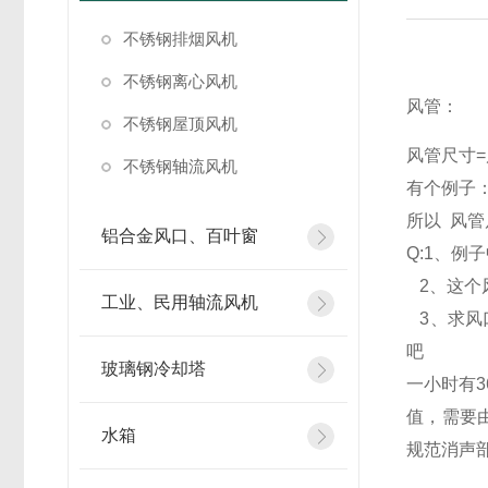
不锈钢排烟风机
不锈钢离心风机
风管：
不锈钢屋顶风机
风管尺寸
=
不锈钢轴流风机
有个例子
所以
风管
铝合金风口、百叶窗
Q:1
、例子
2
、这个
工业、民用轴流风机
3
、求风
吧
玻璃钢冷却塔
一小时有
3
值，需要
水箱
规范消声