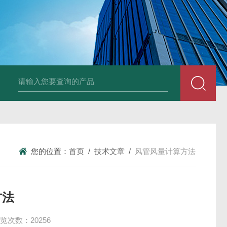
风机
PP风帽
组合式空调机组
新风换气机
吊顶式空调机组
单层百叶
您的位置：
首页
/
技术文章
/
风管风量计算方法
方法
览次数：20256