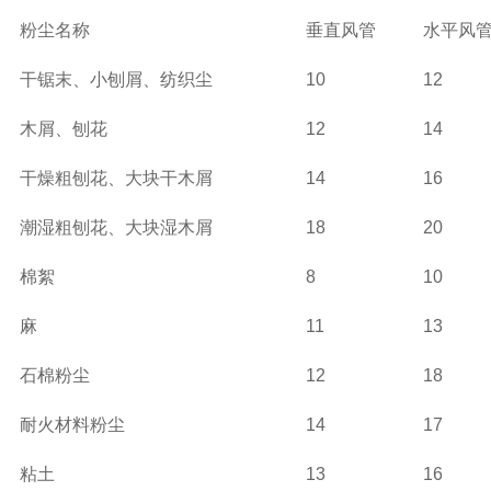
粉尘名称
垂直风管
水平风
干锯末、小刨屑、纺织尘
10
12
木屑、刨花
12
14
干燥粗刨花、大块干木屑
14
16
潮湿粗刨花、大块湿木屑
18
20
棉絮
8
10
麻
11
13
石棉粉尘
12
18
耐火材料粉尘
14
17
粘土
13
16