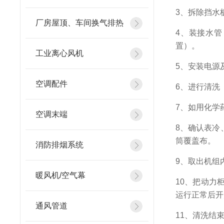
3
、拆除挡水
厂房屋顶、车间换气排热
4
、装接水管
置）。
工业离心风机
5
、安装电源
空调配件
6
、进行清洗
7
、如用化学
空调末端
8
、确认表冷
筒覆盖布。
消防排烟系统
9
、取出机组
暖风机/空气幕
10
、把动力柜
运行正常后开
通风管道
11
、清洗