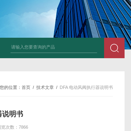
风机
PP风帽
组合式空调机组
新风换气机
吊顶式空调机组
单层百叶
您的位置：
首页
/
技术文章
/
DFA 电动风阀执行器说明书
器说明书
浏览次数：7866