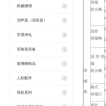
排烟
机械缠绕
防火阀
消声器（消音器）
远控
空调净化
排烟阀
实验室设备
远控排
玻璃钢制品
烟
排
防火阀
人防配件
烟
板式
类
风机系列
排烟口
多叶