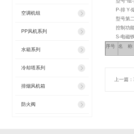
型号*组字
P-排 Y-烟
空调机组
型号第二组
控制功能
PP风机系列
S-电磁铁动作
序号
名 称
水箱系列
冷却塔系列
法兰规
上一篇：
1
阀体钢
排烟风机箱
防火阀
2
温度熔
3
叶片