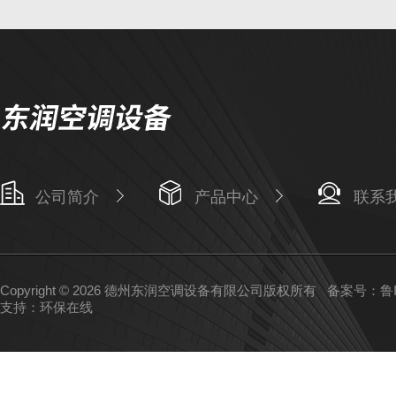
4
叶片轴
5
轴套
6
拉簧
7
检查窗
8
表面防
公司简介
产品中心
联系
9
10
Copyright © 2026 德州东润空调设备有限公司版权所有
备案号：鲁IC
支持：
环保在线
11
SFVD
控制装
12