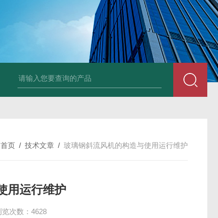
风机
PP风帽
组合式空调机组
新风换气机
吊顶式空调机组
单层百叶
：
首页
/
技术文章
/
玻璃钢斜流风机的构造与使用运行维护
使用运行维护
浏览次数：4628