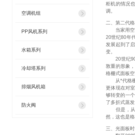
柜机的情况也
调。
空调机组
二、第二代格
当家用空调
PP风机系列
20世纪80
发展起到了
水箱系列
变。
20世纪9
敦重的形象
冷却塔系列
格栅式面板空
从*代格栅
排烟风机箱
更体现在对
够转变的一个
了多折式蒸发
防火阀
但是，从*
然，这也是格
三、光面板时