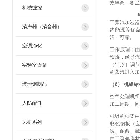
效率高，容尘
机械缠绕
（5）
干蒸汽加湿器
消声器（消音器）
约能源等优
活，可靠。
空调净化
工作原理：
预热，经导
（针形）调节
实验室设备
的蒸汽进入加
玻璃钢制品
（6）
机组结
空气处理机
人防配件
加工周期，同
机组的框架由
风机系列
彩色钢板（
蚀、耐酸、
由于聚氨脂