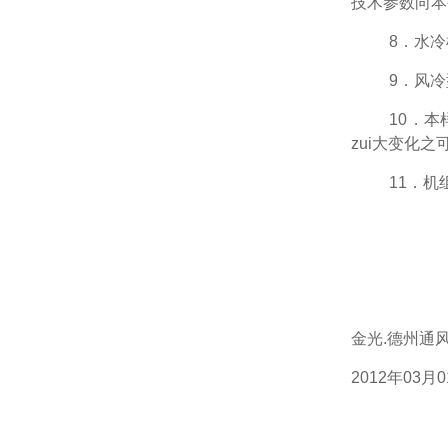
技术参数向本
8
．水冷
9
．风冷
10
．本
zui大变化之
11
．机
金光.德州通
2012
年03月0