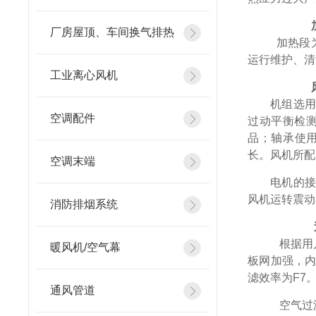
（2）
厂房屋顶、车间换气排热
加热段
运行维护、清
工业离心风机
（3）
机组选
空调配件
过动平衡检
品；轴承使
长。风机所配
空调末端
电机的接
风机运转震动
消防排烟系统
（4）
根据用
暖风机/空气幕
板网加强，
滤效率为
F7
通风管道
空气过