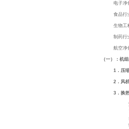
电子净
食品行
生物工
制药行
航空净
（
一）：机组
1
．压
2
．风
3
．换
4
．外
室
5
．加