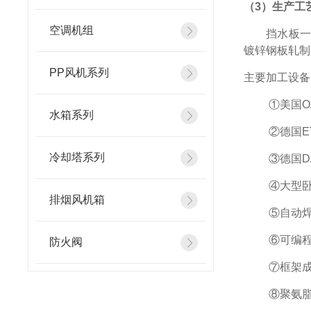
（3）
生产工
空调机组
挡水板
镀锌钢板轧制
PP风机系列
主要加工设备
①美国O
水箱系列
②德国E
冷却塔系列
③德国D
④大型卧
排烟风机箱
⑤自动
⑥可编
防火阀
⑦框架
⑧聚氨