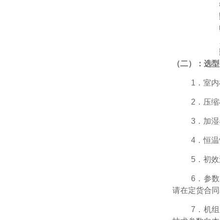
6
．制
7
．保
8
．控
9
．过
（
二）：选型
1
．室内
2
．压缩
3
．加湿
4
．恒温
5
．初效
6
．参数
请在定货合同
7
．机组