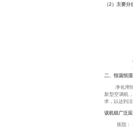
（
2
）主要分
①
②
③
④
⑤
⑥
⑦
⑧
⑨
二、恒温恒湿
净化用
新型空调机
求，以达到洁
该机组广泛应
医院：