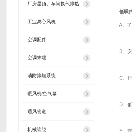
厂房屋顶、车间换气排热
低噪
工业离心风机
A、了解
空调配件
B、安装
空调末端
消防排烟系统
C、排烟
暖风机/空气幕
D、低噪
通风管道
机械缠绕
E、安装