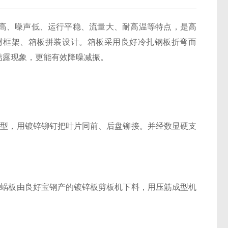
高、噪声低、运行平稳、流量大、耐高温等特点，是高
材框架、箱板拼装设计。箱板采用良好冷扎钢板折弯而
结露现象，更能有效降噪减振。
型，用镀锌铆钉把叶片同前、后盘铆接。并经数显硬支
蜗板由良好宝钢产的镀锌板剪板机下料，用压筋成型机