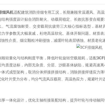
F排烟风机
适配建筑消防排烟专用工况，长期兼顾常温通风、高温
与结构强度设计贴合消防耐火、动载荷稳定、长效抗形变合规要
久、气流腐蚀耐受、交变载荷抗疲劳三大核心指标选型，基材
切力学参数无大幅衰减，杜绝高温软化、基体开裂问题。材质表
腐蚀性介质、烟尘颗粒冲刷侵蚀，减缓叶轮表层锈蚀、材质老化
轻量化与结构刚度平衡，降低叶轮旋转空载能耗，适配
3C
质均质度达标，内部无杂质、分层、沙眼基体缺陷，规避高速离
一体式成型架构，取消分体焊接拼接结构，消除拼接焊缝应力薄
优化叶片受力分布，均分气流风压载荷、高温热应力，规避叶片
一体化设计，优化主轴衔接装配结构，提升叶轮与传动轴同轴