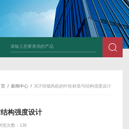
风机
PP风帽
组合式空调机组
新风换气机
吊顶式空调机组
单层百叶
首页
/
新闻中心
/
3CF排烟风机的叶轮材质与结构强度设计
与结构强度设计
浏览次数：138