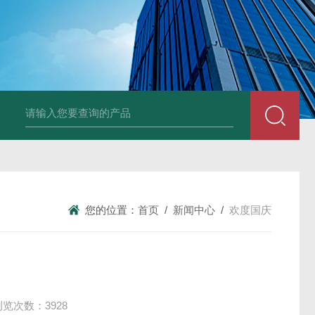
风机
PP风帽
组合式空调机组
新风换气机
吊顶式空调机组
单层百叶
您的位置：
首页
/
新闻中心
/
欢度国庆
浏览次数：3928