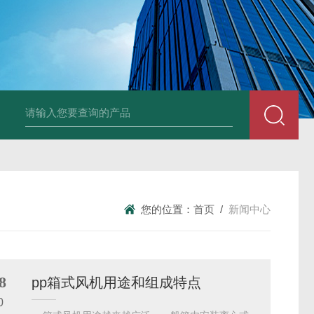
风机
PP风帽
组合式空调机组
新风换气机
吊顶式空调机组
单层百叶
您的位置：
首页
/
新闻中心
8
pp箱式风机用途和组成特点
0