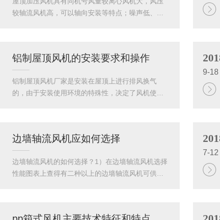
屋顶加压风机具有同机号风量较离心风机大，风压
较轴流风机高，可以轴向安装等特点；噪声低、耗
电省、区宽、安装使用较离心风机方便、运行可靠
等。屋顶加压风机变频调速改造屋顶加压风机实行
变频调速及自动控制改造以后，有效地改善了原有
201
铝制屋顶风机的安装要求和操作
的落后运行方式，使转速可以跟着煤气量的变化而
变化，节约了大量的能源，保证了煤气收集系统的
9-18
铝制屋顶风机厂家是安装在屋顶上进行排风换气
安全和不乱运行，进步了供气质量的可靠性。由于
的，由于安装使用环境的特殊性，决定了风机使用
轴功率与转速的立方成正比，而有功功率的输出呈
材质和结构的特殊。铝制屋顶风机设置停机后防止
立方下降，所以极大地降低了电念头的能耗，而且
空气倒流的装置，因为在热压作用下风机高速旋
进步了煤气输送环节的自动化程度。新系统具...
转，造成风筒内风速增大很多，风机倒转对电机的
201
边墙轴流风机应如何选择
启动很不利，可能因启动电流过大而损坏。铝制屋
顶风机在设计时应该具有可靠的防雨、防飞雪、防
7-12
边墙轴流风机的如何选择？1）在边墙轴流风机选择
风沙的性能，风雪和风沙不像雨水那样，因为飞雪
性能图表上查得有二种以上的边墙轴流风机可供选
和风沙不仅会从上部进入风机，在室外风速达到一
择时，应优先选择效率较高、机号较小：调节范围
定强度下，还可能从下部进入风机。铝制屋顶风机
较大的一种，当然还应加以比较，权衡利弊而决
厂家安装要求：1．按图纸所示的位置与尺寸安装...
定。2）在选择边墙轴流风机前，应了解边墙轴流风
201
pp箱式风机主要技术特征和特点