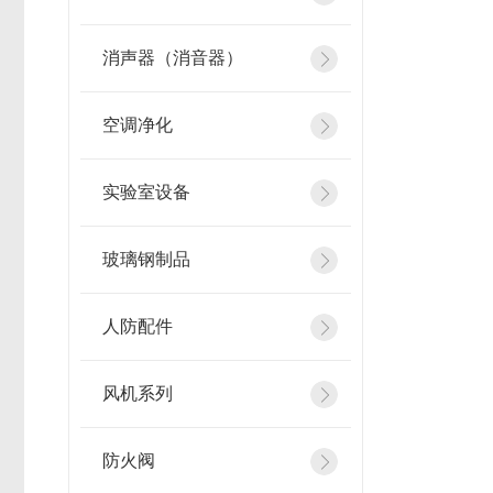
消声器（消音器）
空调净化
实验室设备
玻璃钢制品
人防配件
风机系列
防火阀