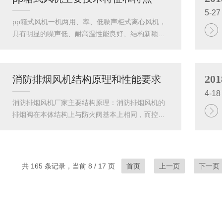
机的生产和产品质量情况，如生产的边墙轴流风机
品种、规格和各种产品的特殊用途，新产品的发展
5-27
pp箱式风机一机两用、率、低噪声柜式离心风机，
和推广情况等，还应充分考虑环保的要求，以便择
具有明显的噪声低、耐高温性能良好、结构新颖紧
优选用风机。3）在选择边墙轴流风机时，应尽量避
凑、振动小、重量轻、安装维护方便等有点，既可
免采用轴流通风机并联或串联工作。当不可避免
送风又可排风，是目前高层建筑消防排烟、通风换
时，应选择同型号、同性能的轴流通风机联...
气的理想产品。pp箱式风机的主要技术特征：1、箱
201
消防排烟风机结构原理和性能要求
体框箱结构采用铝合金拼装式结构，框架及其联结
件为特殊设计。外型美观、流畅、稳重。2、采用大
4-18
消防排烟风机厂家主要结构原理：消防排烟风机的
尺寸检视门，便于维修人员进出。检视门与框架之
排烟阀在本体结构上与防火阀基本上相同，而控制
间利用活动锁扣固紧，装拆非常方便。3、箱体面板
盒略有不同。该阀平时处于常闭状态，当火警发生
采用三明治面板形式，中间层为消音材料，具有降
时，可手拉钢索，或由消防控制中心接通DC24V电
低噪音的作用。pp箱式风机特点...
源，电磁铁动作，使动铁芯挂钩脱开，阀门受开启
弹簧力作用而迅速开启排烟。接着，消防排烟风机
共 165 条记录，当前 8 / 17 页
首页
上一页
下一页
的叶片轴上的凸轮压下微动开关，使常开触点接
通，输出阀门开启信号和联锁控制信号。复位时，
反向扳动控制盒外的复位手柄，使盒内叶片轴挂钩
重新与动铁芯挂钩在小弹簧的作用下啮合，叶片轴
固定在阀门全闭状态，微动开关亦恢复原位...