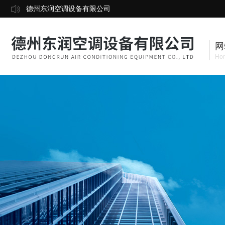
德州东润空调设备有限公司
网
Ho