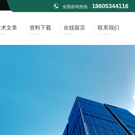
18605344116
全国咨询热线：
技术文章
资料下载
在线留言
联系我们
icle
Down
Order
Contact