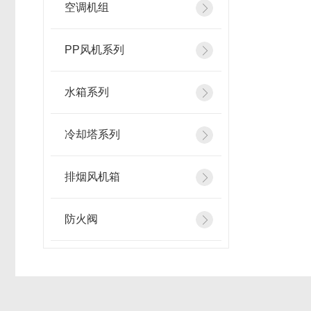
空调机组
PP风机系列
水箱系列
冷却塔系列
排烟风机箱
防火阀