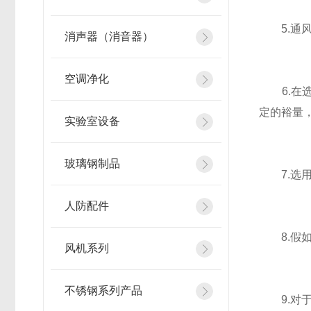
5.通风
消声器（消音器）
空调净化
6.在选
定的裕量
实验室设备
玻璃钢制品
7.选用
人防配件
8.假如
风机系列
不锈钢系列产品
9.对于