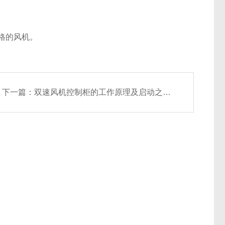
格的风机。
下一篇：
双速风机控制柜的工作原理及启动之前要做什么准备