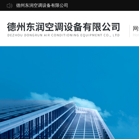
德州东润空调设备有限公司
网
Ho