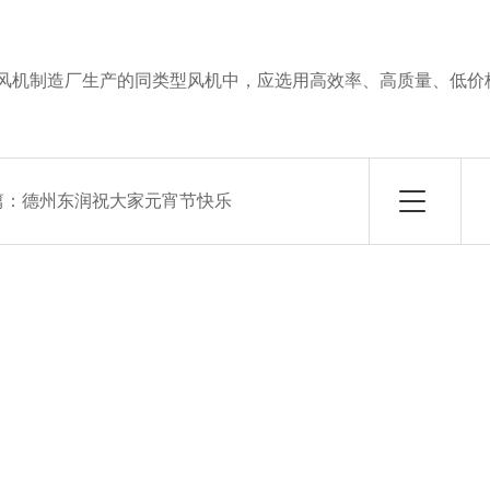
风机制造厂生产的同类型风机中，应选用高效率、高质量、低价
篇：
德州东润祝大家元宵节快乐