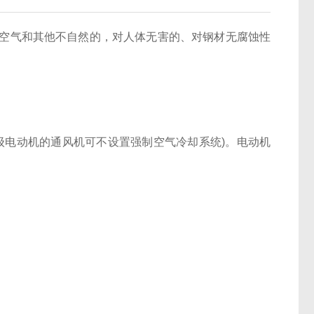
空气和其他不自然的，对人体无害的、对钢材无腐蚀性
电动机的通风机可不设置强制空气冷却系统)。电动机